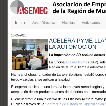
Inicio
Junta Directiva
Noticias
Actividades
13-05-2025
ACELERA PYME LLAM
LA AUTOMOCIÓN
La impresión en 3D reduce costes 
La Oficina
Acelera Pyme
(OAP), adsc
Región de Murcia, llama a adentrase 
Hamza Ichchou, fundador de Larake Solutions, detalló cómo es
tejido y células si se aplican a la salud.
El experto explicó en una jornada las nuevas metodologías y t
aceptación de los productos antes de ponerlos en el mercado
El encuentro fue una iniciativa de las Oficinas Acelera pym
Pública a través de la
Secretaría de Estado de Digitalización e I